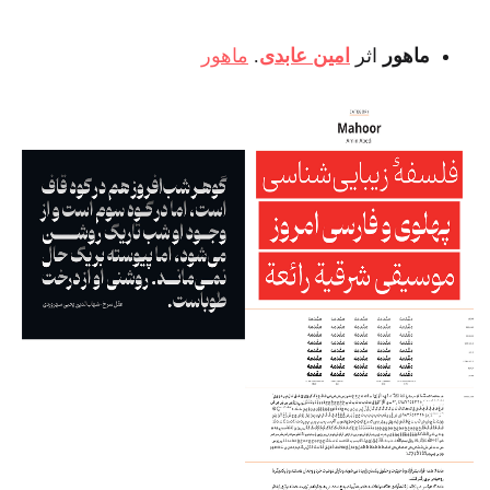
ماهور
اثر
امین عابدی
.
ماهور