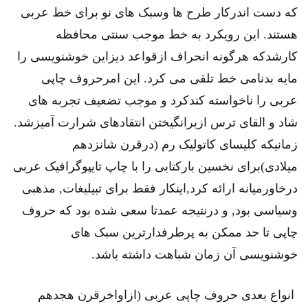
که دست اندرکار طرح ها وسبک های نو برای خط عربی
هستند. این رویکرد به خط موجب سنتی محافظه
کارشدکه هرگونه انحراف ازقواعد دیزاین خوشنویسی را
مایه بدنامی خط تلقی می کرد. این امرحروف چاپی
عربی را ناخواسته کندکرد و موجب تضعیف تجربه های
شاد و القای ترس ازبرانگیختن انتقادهای شرارت آمیزشد.
زمانیکه کلیسای کاتولیک رم (درقرن شانزدهم
میلادی)برای نخسین بارکتابی را با چاپ تایپوگرافیک عربی
درخاورمیانه ارائه کرد,اینکار فقط برای تبیلیغات, مذهبی
وسیاسی بود, و درنتیجه عمدتا سعی شده بود که حروف
چاپی تا حد ممکن به پرطرفدارترین سبک های
خوشنویسی آن زمان شباهت داشته باشد.
انواع بعدی حروف چاپی عربی (ازاواخرقرن هجدهم