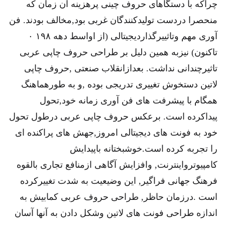
چراکه با دستگاهای حروف چینی پرهزینه آن زمان که
منحصرا دردست تولیدکنندگان غربی بود,مخالف بودند. فن
آوری مهم وتاثییرگذاردیجیتالی (از اواسط دهه ۱۹۸ ۰
تاکنون) نیزبه همین دلیل بر طراحی حروف چاپی عربی
تاثیرچندانی نداشت. بعدازانقلاب صنعتی ,حروف چاپی
لاتین دستخوش تغییری تدریجی بوده ,و به طورهماهنگ
همگام با پیشرفت های فن آوری زمانه خود,تحول
پیداکرده است. برعکس حروف چاپی عربی درطول تحول
خود به فونت های دیجیتالی امروز,جهش های پراکنده ای
را تجربه کرده است.خوشبختانه باپیدایش
کامپیوترواینترنت, وافزایش آگاهی ازمنافع تجاری بالقوه
فرهنگ جهانی فراگیر, این وضیعیت به شدت تغییرکرده
است .درزمان حاظر, طراحی حروف عربی کمابیش به
اندازه طراحی فونت های لاتین وشکل دادن به آنها آسان