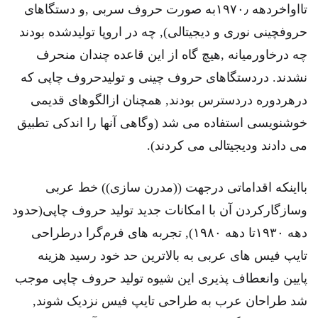
تااواخردهه ۱۹۷۰٫به صورت حروف سربی ,و دستگاهای
حروفچینی نوری و دیجیتالی), چه در اروپا تولیدشده بودند
چه درخاورمیانه ,هیچ گاه از این قاعده چندان منحرف
نشدند. دردستگاهای حروف چینی و تولیدحروف چاپی که
درهردوره دردسترس بودند, همچنان ازالگوهای قدیمی
خوشنویسی استفاده می شد (وگاهی آنها را اندکی تطبیق
می دادند ودیجیتالی می کردند).
بااینکه اقداماتی درجهت ((مدرن سازی)) خط عربی
وسازگارکردن آن با امکانات جدید تولید حروف چاپی(حدود
دهه ۱۹۳۰تا دهه ۱۹۸۰), تجربه های فرم‌گرا درطراحی
تایپ فیس های عربی به بالاترین حد خود رسید هزینه
پایین وانعطاف پذیری این شیوه تولید حروف چاپی موجب
شد طراحان عرب به طراحی تایپ فیس نزدیک شوند,