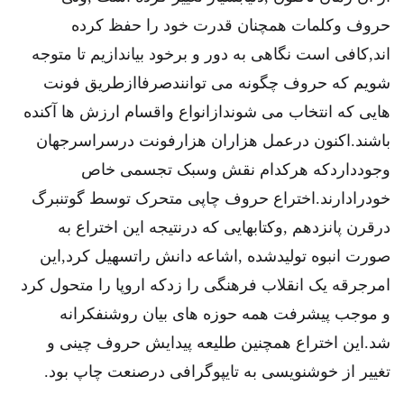
حروف وکلمات همچنان قدرت خود را حفظ کرده
اند,کافی است نگاهی به دور و برخود بیاندازیم تا متوجه
شویم که حروف چگونه می توانندصرفاازطریق فونت
هایی که انتخاب می شوندازانواع واقسام ارزش ها آکنده
باشند.اکنون درعمل هزاران هزارفونت درسراسرجهان
وجودداردکه هرکدام نقش وسبک تجسمی خاص
خودرادارند.اختراع حروف چاپی متحرک توسط گوتنبرگ
درقرن پانزدهم ,وکتابهایی که درنتیجه این اختراع به
صورت انبوه تولیدشده ,اشاعه دانش راتسهیل کرد,این
امرجرقه یک انقلاب فرهنگی را زدکه اروپا را متحول کرد
و موجب پیشرفت همه حوزه های بیان روشنفکرانه
شد.این اختراع همچنین طلیعه پیدایش حروف چینی و
تغییر از خوشنویسی به تایپوگرافی درصنعت چاپ بود.