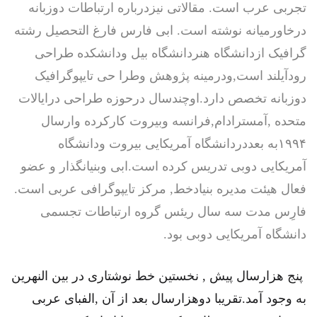
تجربی عرب است. مقالاتی نیزدرباره ارتباطات دوزبانه
درخاورمیانه نوشته است. ابی فارس فارغ التحصیل رشته
گرافیک ازدانشگاه هنردانشگاه بیل ودانشکده طراحی
رودآیلند است,ودرمینه پژوهش وطرا حی تایپوگرافیک
دوزبانه تخصص دارد.اوچندسال درحوزه طراحی درایالات
متحده ,آمسترادام,فرانسه وبیروت کارکرده وارسال
۱۹۹۴به بعددردانشگاه آمریکایی بیروت ودانشگاه
آمریکایی دوبی تدریس کرده است.ابی وبنیانگذار و عضو
فعال هیئت مدیره بنیادخط, مرکز تایپوگرافی عربی است.
فارِس مدت سه سال ریئس گروه ارتباطات تجسمی
دانشگاه آمریکایی دوبی بود.
پنج هزارسال پیش , نخستین خط نوشتاری در بین النهرین
به وجود آمد.تقریبا دوهزارسال بعد از آن ,الفبای عربی