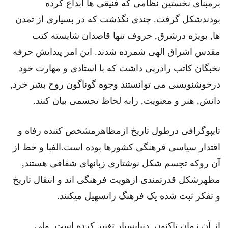
برمبنای نخستین نظامی که فنیقی ها ابداع کرده
بودندشکل گرفت. چندی نگذشت که در بسیاری از تمدن
ها, بویژه درشرق, حروف تنها قاصدان شایسته کتب
مقدس اشراق الهی شمرده شدند. این امر پیدایش حرفه
نخبگان کاتب رادرپی داشت که با استادی و مهارت خود
درخوشنویسی می توانستند وجوه گوناگون روح بشر خرد,
دانش, هنر و معنویت, رابه لحاظ تجسمی بیان کنند.
تایپوگرافی درطول تاریخ ازمظاهرمشخص کننده رفاه و
اقتدار سیاسی فرهنگی کشورها بوده است.الفبا و خط از
آن روکه تجسم شکل نوشتاری زبانهای شفافی هستند,
مظهرشکل قدرتمندی ازهویت فرهنگی اند و انتقال تاریخ
و تفکر ثبت شده یک فرهنگ راتسهیل میکنند.
از آن زمان تاکنون ,دنیابسیار تغییر کرده است ,ولی