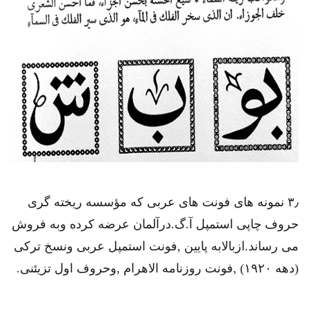
۳٫ نمونه های فونت های عربی که مؤسسه ریخته گری
حروف چاپی استمپل آ.گ.درآلمان عرضه کرده وبه فروش
می رساند.ازبالابه پایین ,فونت استمپل عربی ونسخ ترکی
(دهه ۱۹۲۰) ,فونت روزنامه الاهرام ,وحروف اول تزیئنی.