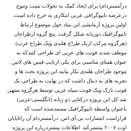
درآمستردام) برای ایجاد کمک به تحولات مثبت وتنوع
درعرصه تایپوگرافی عربی ابتکاری به خرج داده است.
اولین پروژه آزمایشی این بنیاد حول موضوع ارتباط
تایپوگرافیک دوزبانه شکل گرفت .پنچ گروه ازطراحان
(هرگروه مرکب ازیک طراح هلندی ویک طراح عرب)
موظف شدند فونت های عربی ای طراحی کنندکه به
عنوان همتای مناسبی برای یکی ازتایپ فیس های لاتین
موجود طراحان هلندی بکار بیایند.این پروژه بحث ها و
تجربه های به دنبال داشت که در نهایت به طراحی یک
فونت نازک ویک فونت سیاه عربی توسط هرگروه منتهی
شد.کل این پروژه درکتابی دو زبانه (انگلیسی/عربی)
باعنوان واسطه تایپوگرافیک مستندشده است که
قراراست انتشارات بی.آی.اس. درآمستردام آن راتاپایان
اوت ۲۰۰۷ منتشرکند. اطلاعات بیشتردرباره این پروژه