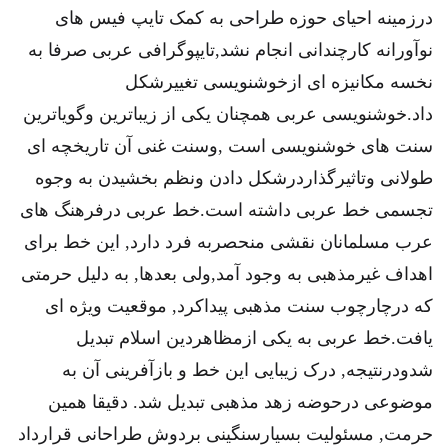
درزمینه احیای حوزه طراحی به کمک تایپ فیس های
نوآورانه کارچندانی انجام نشد,تایپوگرافی عربی صرفا به
نخسه مکانیزه ای ازخوشنویسی تغییرشکل
داد.خوشنویسی عربی همچنان یکی از زیباترین وگویاترین
سنت های خوشنویسی است ,وسنت غنی آن تاریخچه ای
طولانی وتاثیرگذاردرشکل دادن ونظم بخشیدن به وجوه
تجسمی خط عربی داشته است.خط عربی درفرهنگ های
عرب مسلمانان نقشی منحصربه فرد دارد, این خط برای
اهداف غیرمذهبی به وجود آمد,ولی بعدها, به دلیل حرمتی
که درچارچوب سنت مذهبی پیداکرد, موقعیت ویژه ای
یافت.خط عربی به یکی ازمظاهردین اسلام تبدیل
شدودرنتیجه, درک زیبایی این خط و بازآفرینی آن به
موضوعی درحوضه زهد مذهبی تبدیل شد. دقیقا همین
حرمت, مسئولیت بسیارسنگینی بردوش طراحانی قرارداد