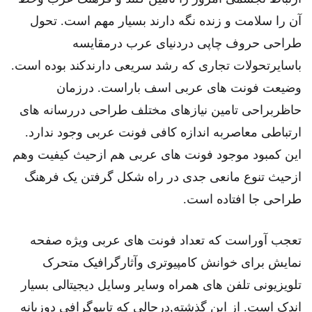
آن را سلامت و زنده نگه دارند بسیار مهم است. تحول
طراحی حروف چاپی دردنیای عرب درمقایسه
باسایرتحولات تجاری که رشد سریعی دارندکند بوده است.
وضیعت فونت های عربی اسف باراست. درزمان
حاظربراحی تامین نیازهای مختلف طراحی دررسانه های
ارتباطی معاصربه اندازه کافی فونت عربی وجود ندارد.
این کمبود موجود فونت های عربی هم ازحیث کیفیت وهم
ازحیث تنوع مانعی جدی در راه شکل گرفتن یک فرهنگ
طراحی جا افتاده است.
تعجب آوراست که تعداد فونت های عربی ویژه صفحه
نمایش برای خوانش کامپیوتری وآثارگرافیک متحرک
تلویزیونی تلفن های همراه وسایر وسایل دیجیتالی بسیار
اندک است. از این گذشته,درحالی که تایپوگرافی دوزبانه