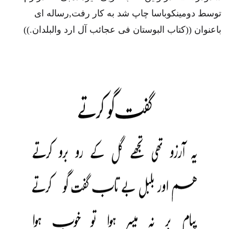
توسط دومینکوباسا چاپ شد به کار رفت,رساله ای
باعنوان ((کتاب البوستان فی عجائب آل ارد والبلدان.))