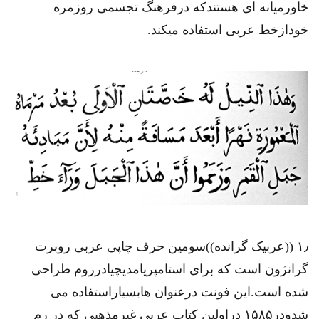
خاورمیانه ای هستندکه درفرهنگ تجسمی روزمره
خودازخط عربی استفاده میکند.
۱٫ ((عربیک گرانده))سومین حرف چاپی عربی روبرت
گرانژون است که برای استامپریامدیچیادرروم طراحی
شده است.این فونت درعنوان هابسیاراستفاده می
شدودر۱۵۸۵ دراولین کتاب عربی غیرمذهبی که در رم